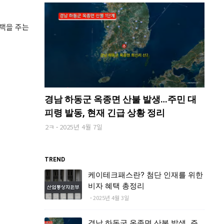
혜택을 주는
경남 하동군 옥종면 산불 발생…주민 대
피령 발동, 현재 긴급 상황 정리
2ㅋ
2025년 4월 7일
TREND
케이테크패스란? 첨단 인재를 위한
비자 혜택 총정리
2025년 4월 3일
경남 하동군 옥종면 산불 발생…주