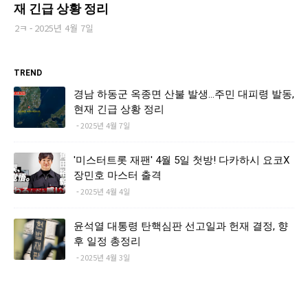
재 긴급 상황 정리
2ㅋ
2025년 4월 7일
TREND
경남 하동군 옥종면 산불 발생…주민 대피령 발동,
현재 긴급 상황 정리
2025년 4월 7일
'미스터트롯 재팬' 4월 5일 첫방! 다카하시 요코X
장민호 마스터 출격
2025년 4월 4일
윤석열 대통령 탄핵심판 선고일과 헌재 결정, 향
후 일정 총정리
2025년 4월 3일