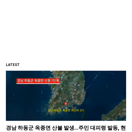
LATEST
경남 하동군 옥종면 산불 발생…주민 대피령 발동, 현