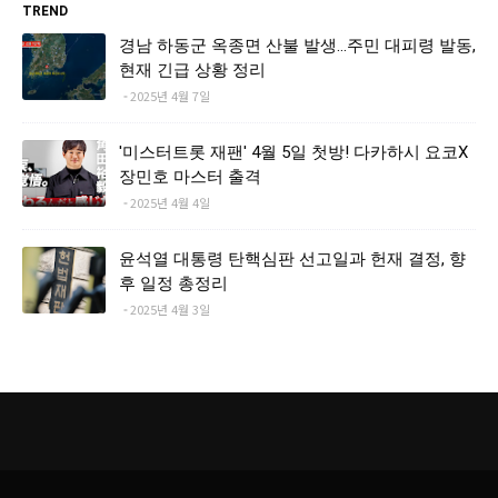
TREND
경남 하동군 옥종면 산불 발생…주민 대피령 발동,
현재 긴급 상황 정리
2025년 4월 7일
'미스터트롯 재팬' 4월 5일 첫방! 다카하시 요코X
장민호 마스터 출격
2025년 4월 4일
윤석열 대통령 탄핵심판 선고일과 헌재 결정, 향
후 일정 총정리
2025년 4월 3일