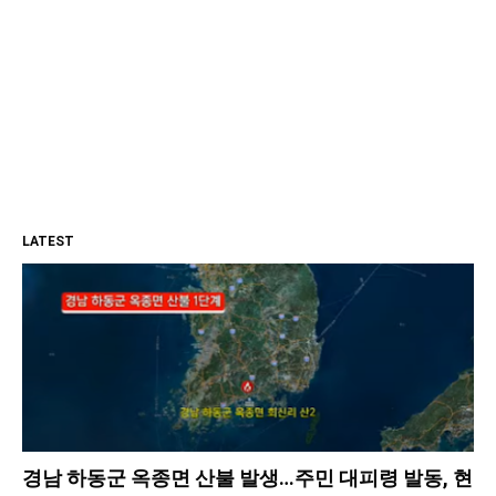
LATEST
경남 하동군 옥종면 산불 발생…주민 대피령 발동, 현