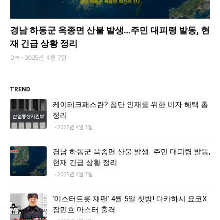
경남 하동군 옥종면 산불 발생…주민 대피령 발동, 현
재 긴급 상황 정리
2ㅋ
2025년 4월 7일
TREND
케이테크패스란? 첨단 인재를 위한 비자 혜택 총
정리
2025년 4월 3일
경남 하동군 옥종면 산불 발생…주민 대피령 발동,
현재 긴급 상황 정리
2025년 4월 7일
'미스터트롯 재팬' 4월 5일 첫방! 다카하시 요코X
장민호 마스터 출격