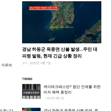
경남 하동군 옥종면 산불 발생…주민 대
피령 발동, 현재 긴급 상황 정리
2ㅋ
2025년 4월 7일
가 이루어
TREND
케이테크패스란? 첨단 인재를 위한
비자 혜택 총정리
2025년 4월 3일
야 합니다.
경남 하동군 옥종면 산불 발생…주