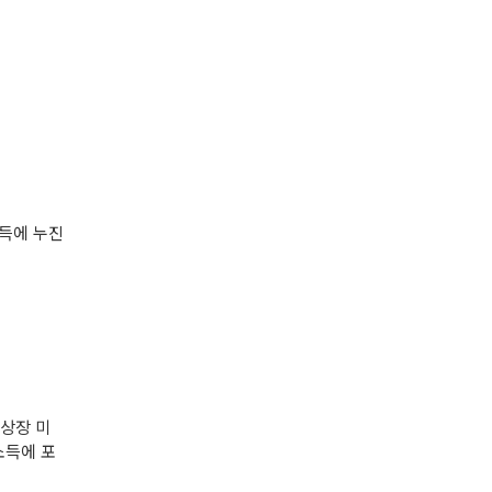
소득에 누진
 상장 미
소득에 포