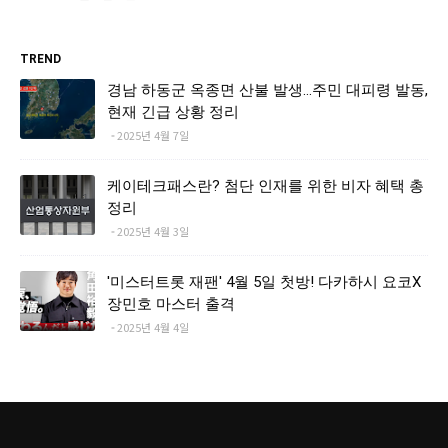
TREND
경남 하동군 옥종면 산불 발생…주민 대피령 발동,
현재 긴급 상황 정리
2025년 4월 7일
케이테크패스란? 첨단 인재를 위한 비자 혜택 총
정리
2025년 4월 3일
'미스터트롯 재팬' 4월 5일 첫방! 다카하시 요코X
장민호 마스터 출격
2025년 4월 4일