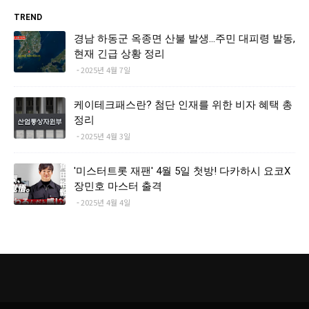
TREND
경남 하동군 옥종면 산불 발생…주민 대피령 발동,
현재 긴급 상황 정리
2025년 4월 7일
케이테크패스란? 첨단 인재를 위한 비자 혜택 총
정리
2025년 4월 3일
'미스터트롯 재팬' 4월 5일 첫방! 다카하시 요코X
장민호 마스터 출격
2025년 4월 4일