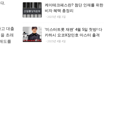
다.
케이테크패스란? 첨단 인재를 위한
비자 혜택 총정리
2025년 4월 3일
하고 대출
'미스터트롯 재팬' 4월 5일 첫방! 다
실을 초래
카하시 요코X장민호 마스터 출격
2025년 4월 4일
매도를 