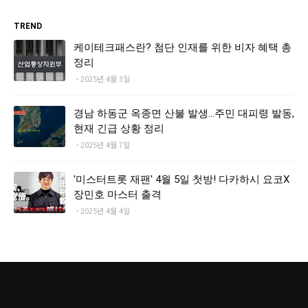
TREND
케이테크패스란? 첨단 인재를 위한 비자 혜택 총
정리
2025년 4월 3일
경남 하동군 옥종면 산불 발생…주민 대피령 발동,
현재 긴급 상황 정리
2025년 4월 7일
'미스터트롯 재팬' 4월 5일 첫방! 다카하시 요코X
장민호 마스터 출격
2025년 4월 4일