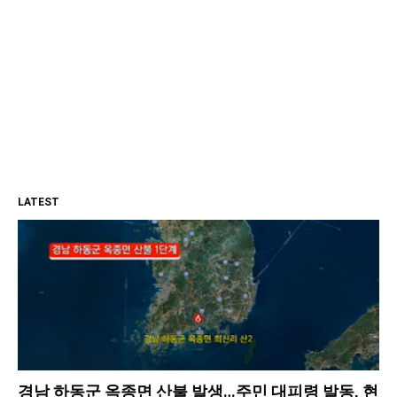
LATEST
경남 하동군 옥종면 산불 발생…주민 대피령 발동, 현