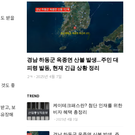
서도 받을
경남 하동군 옥종면 산불 발생…주민 대
피령 발동, 현재 긴급 상황 정리
2ㅋ
2025년 4월 7일
 것도 좋
TREND
케이테크패스란? 첨단 인재를 위한
받고, 보
비자 혜택 총정리
후유장해
2025년 4월 3일
경남 하동군 옥종면 산불 발생…주