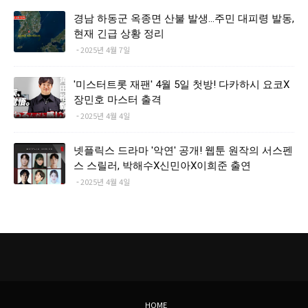
경남 하동군 옥종면 산불 발생…주민 대피령 발동,
현재 긴급 상황 정리
2025년 4월 7일
'미스터트롯 재팬' 4월 5일 첫방! 다카하시 요코X
장민호 마스터 출격
2025년 4월 4일
넷플릭스 드라마 '악연' 공개! 웹툰 원작의 서스펜
스 스릴러, 박해수X신민아X이희준 출연
2025년 4월 4일
HOME