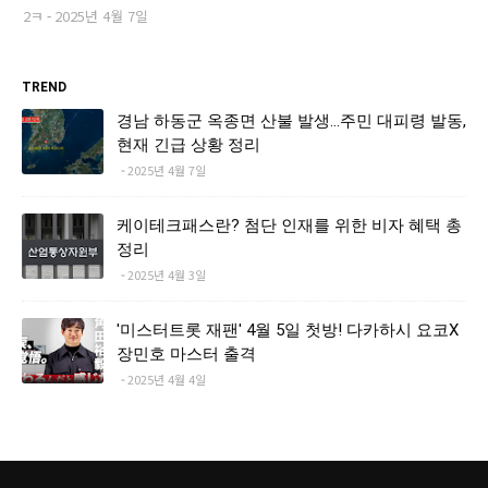
2ㅋ
2025년 4월 7일
TREND
경남 하동군 옥종면 산불 발생…주민 대피령 발동,
현재 긴급 상황 정리
2025년 4월 7일
케이테크패스란? 첨단 인재를 위한 비자 혜택 총
정리
2025년 4월 3일
'미스터트롯 재팬' 4월 5일 첫방! 다카하시 요코X
장민호 마스터 출격
2025년 4월 4일