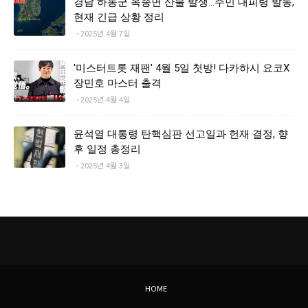
경남 하동군 옥종면 산불 발생…주민 대피령 발동,
현재 긴급 상황 정리
2025년 4월 7일
'미스터트롯 재팬' 4월 5일 첫방! 다카하시 요코X
장민호 마스터 출격
2025년 4월 4일
윤석열 대통령 탄핵심판 선고일과 헌재 결정, 향
후 일정 총정리
2025년 4월 3일
HOME