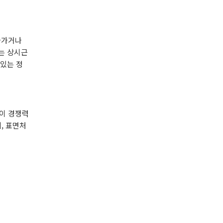
나가거나
는 상시근
있는 정
이 경쟁력
, 표면처