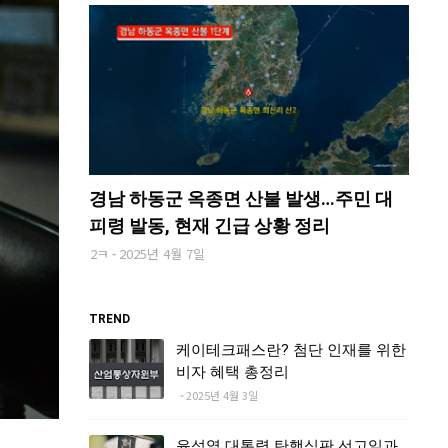
경남 하동군 옥종면 산불 발생…주민 대
피령 발동, 현재 긴급 상황 정리
2ㅋ
2025년 4월 7일
TREND
케이테크패스란? 첨단 인재를 위한
비자 혜택 총정리
2025년 4월 3일
윤석열 대통령 탄핵심판 선고일과